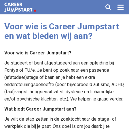
Voor wie is Career Jumpstart
HOME
en wat bieden wij aan?
VOOR KANDIDATEN
Voor wie is Career Jumpstart?
VOOR BEDRIJVEN
Je studeert of bent afgestudeerd aan een opleiding bij
AGENDA
Fontys of TU/e. Je bent op zoek naar een passende
(afstudeer)stage of baan en je hebt een extra
TRAININGEN
ondersteuningsbehoefte (door bijvoorbeeld autisme, ADHD,
(faal)-angst, hoogsensitiviteit, dyslexie en lichamelijke
FAQ
en/of psychische klachten, etc.). We helpen je graag verder.
OVER ONS
Wat biedt Career Jumpstart aan?
Je wilt de stap zetten in de zoektocht naar de stage- of
CONTACT
werkplek die bij je past. Ons doel is om jou daarbij te