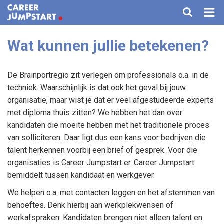
Wat kunnen jullie betekenen?
HOME
VOOR KANDIDATEN
De Brainportregio zit verlegen om professionals o.a. in de
techniek. Waarschijnlijk is dat ook het geval bij jouw
VOOR BEDRIJVEN
organisatie, maar wist je dat er veel afgestudeerde experts
met diploma thuis zitten? We hebben het dan over
AGENDA
kandidaten die moeite hebben met het traditionele proces
van solliciteren. Daar ligt dus een kans voor bedrijven die
TRAININGEN
talent herkennen voorbij een brief of gesprek. Voor die
FAQ
organisaties is Career Jumpstart er. Career Jumpstart
bemiddelt tussen kandidaat en werkgever.
OVER ONS
We helpen o.a. met contacten leggen en het afstemmen van
behoeftes. Denk hierbij aan werkplekwensen of
CONTACT
werkafspraken. Kandidaten brengen niet alleen talent en